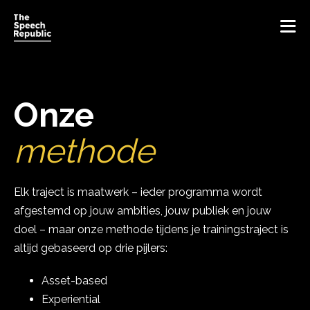
Home
Onze
Visie
methode
Methode
Elk traject is maatwerk – ieder programma wordt
afgestemd op jouw ambities, jouw publiek en jouw
Trainingen
doel – maar onze methode tijdens je trainingstraject is
altijd gebaseerd op drie pijlers:
Inspiratie
Asset-based
Get inspired
Over ons
Experiential
Blog