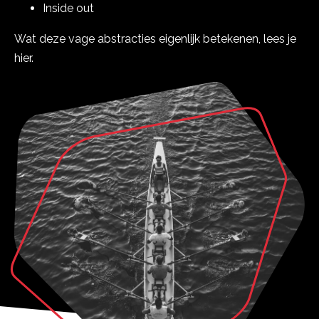
Inside out
Team
Contact
Vacatures
Wat deze vage abstracties eigenlijk betekenen, lees je
hier.
NL
EN
NEEM CONTACT OP