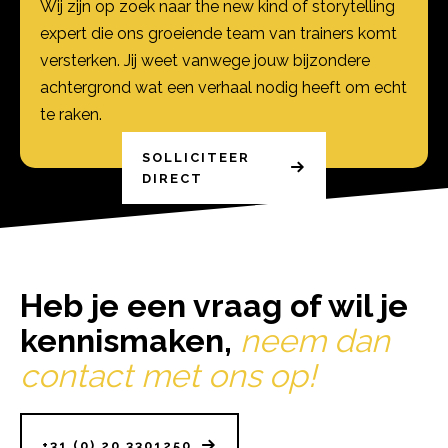
Wij zijn op zoek naar the new kind of storytelling
expert die ons groeiende team van trainers komt
versterken. Jij weet vanwege jouw bijzondere
achtergrond wat een verhaal nodig heeft om echt
te raken.
SOLLICITEER
SOLLICITEER
DIRECT
DIRECT
Heb je een vraag of wil je
kennismaken,
neem dan
contact met ons op!
+31 (0) 20 3301250